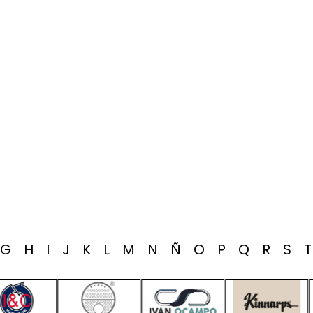
G
H
I
J
K
L
M
N
Ñ
O
P
Q
R
S