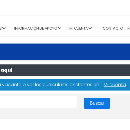
S
INFORMACIÓN DE APOYO
MI CUENTA
CONTACTO
R
aquí
 vacante o ver los curriculums existentes en
Mi cuenta
Buscar