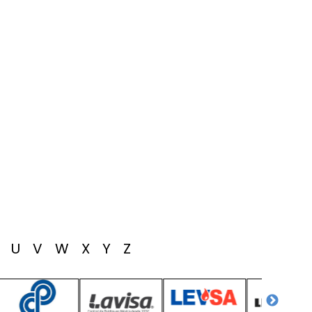
T
U
V
W
X
Y
Z