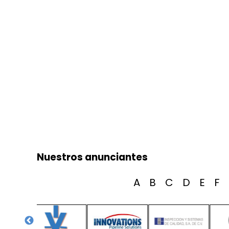
Nuestros anunciantes
A
B
C
D
E
F