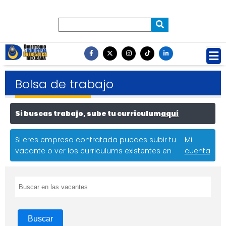
Bolsa de trabajo
Si buscas trabajo, sube tu curriculum
aquí
Si eres empresa contratada puedes subir tu
Mi
vacante o ver los curriculums existentes en
cuenta
Buscar