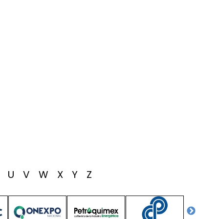
T
U
V
W
X
Y
Z