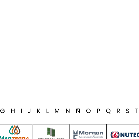
G
H
I
J
K
L
M
N
Ñ
O
P
Q
R
S