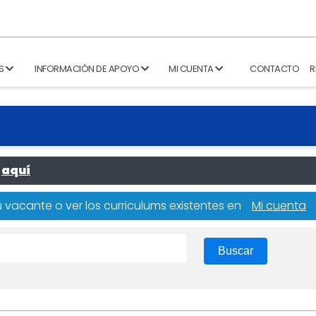
S
INFORMACIÓN DE APOYO
MI CUENTA
CONTACTO
R
aquí
 vacante o ver los curriculums existentes en
Mi cuenta
Buscar