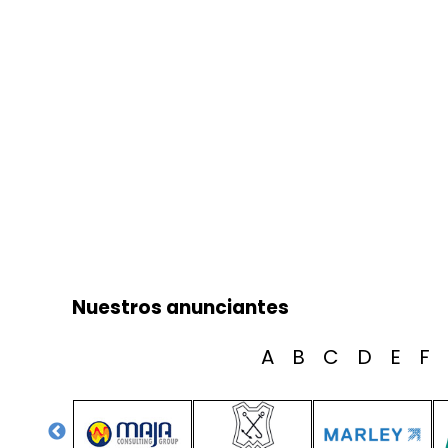
Nuestros anunciantes
A
B
C
D
E
F