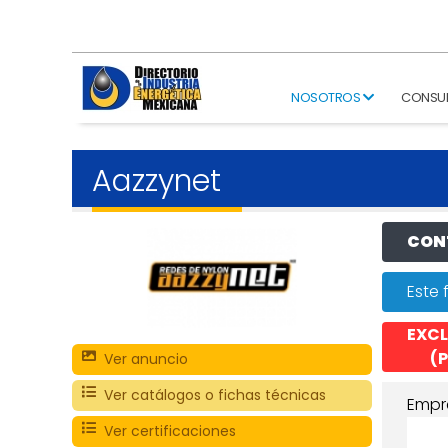
NOSOTROS
CONSU
Aazzynet
CONT
Este 
EXCL
(P
Ver anuncio
Ver catálogos o fichas técnicas
Empr
Ver certificaciones