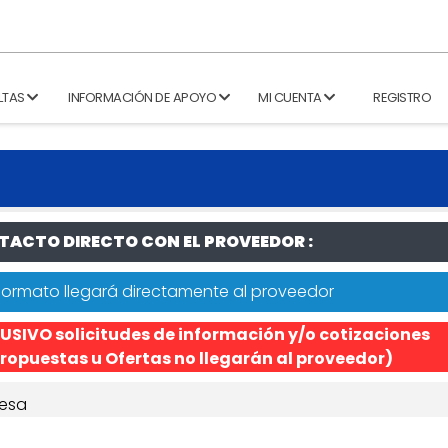
LTAS
INFORMACIÓN DE APOYO
MI CUENTA
REGISTRO
ACTO DIRECTO CON EL PROVEEDOR :
formato llegará directamente al proveedor
USIVO solicitudes de información y/o cotizaciones
ropuestas u Ofertas no llegarán al proveedor)
esa