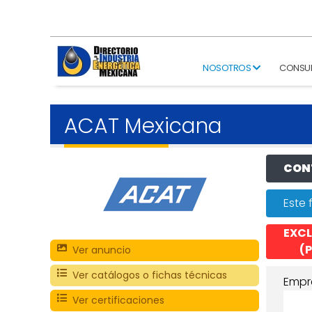
NOSOTROS
CONSU
ACAT Mexicana
CONT
Este 
EXCL
(P
Ver anuncio
Ver catálogos o fichas técnicas
Empr
Ver certificaciones