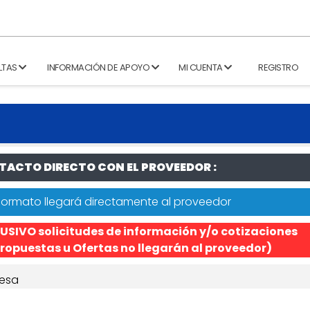
LTAS
INFORMACIÓN DE APOYO
MI CUENTA
REGISTRO
ACTO DIRECTO CON EL PROVEEDOR :
formato llegará directamente al proveedor
USIVO solicitudes de información y/o cotizaciones
ropuestas u Ofertas no llegarán al proveedor)
esa