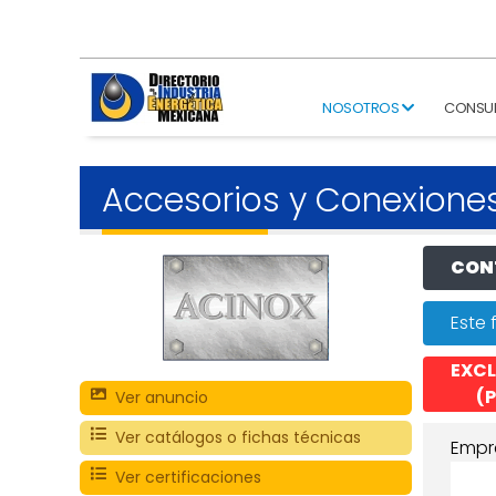
NOSOTROS
CONSU
Accesorios y Conexione
CONT
Este 
EXCL
(P
Ver anuncio
Ver catálogos o fichas técnicas
Empr
Ver certificaciones