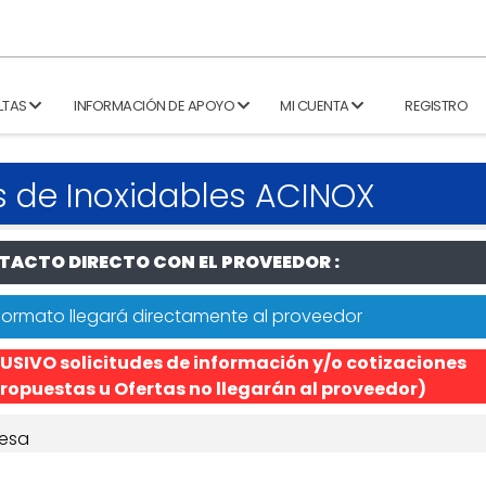
LTAS
INFORMACIÓN DE APOYO
MI CUENTA
REGISTRO
s de Inoxidables ACINOX
ACTO DIRECTO CON EL PROVEEDOR :
formato llegará directamente al proveedor
USIVO solicitudes de información y/o cotizaciones
ropuestas u Ofertas no llegarán al proveedor)
esa