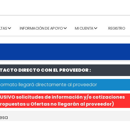
LTAS
INFORMACIÓN DE APOYO
MI CUENTA
REGISTRO
ACTO DIRECTO CON EL PROVEEDOR :
formato llegará directamente al proveedor
USIVO solicitudes de información y/o cotizaciones
ropuestas u Ofertas no llegarán al proveedor)
esa