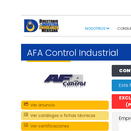
NOSOTROS
CONSU
AFA Control Industrial
CONT
Este 
EXCL
(P
Ver anuncio
Ver catálogos o fichas técnicas
Empr
Ver certificaciones