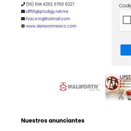
(55) 5114 4253, 5769 6227
Codi
aff55@prodigy.net.mx
fvaca.m@hotmail.com
www.denisonmexico.com
Nuestros anunciantes