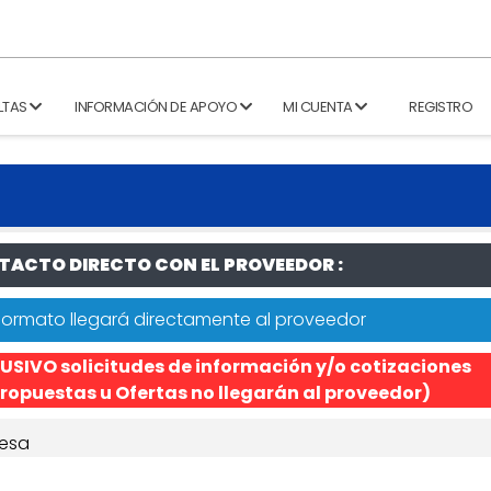
LTAS
INFORMACIÓN DE APOYO
MI CUENTA
REGISTRO
ACTO DIRECTO CON EL PROVEEDOR :
formato llegará directamente al proveedor
USIVO solicitudes de información y/o cotizaciones
ropuestas u Ofertas no llegarán al proveedor)
esa