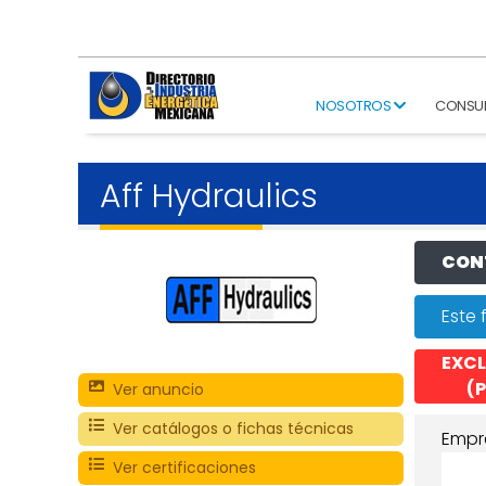
NOSOTROS
CONSU
Aff Hydraulics
CONT
Este 
EXCL
(P
Ver anuncio
Ver catálogos o fichas técnicas
Empr
Ver certificaciones