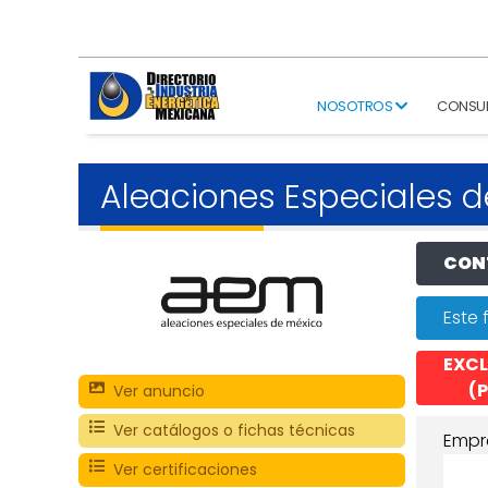
NOSOTROS
CONSU
Aleaciones Especiales d
CONT
Este 
EXCL
(P
Ver anuncio
Ver catálogos o fichas técnicas
Empr
Ver certificaciones