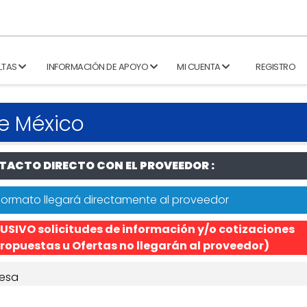
LTAS
INFORMACIÓN DE APOYO
MI CUENTA
REGISTRO
e México
ACTO DIRECTO CON EL PROVEEDOR :
formato llegará directamente al proveedor
USIVO solicitudes de información y/o cotizaciones
ropuestas u Ofertas no llegarán al proveedor)
esa