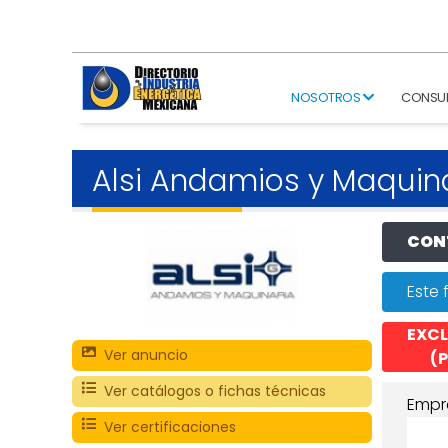
NOSOTROS
CONSU
Alsi Andamios y Maquin
CONT
Este 
EXCL
Ver anuncio
(P
Ver catálogos o fichas técnicas
Empr
Ver certificaciones