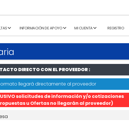
LTAS
INFORMACIÓN DE APOYO
MI CUENTA
REGISTRO
aria
ACTO DIRECTO CON EL PROVEEDOR :
formato llegará directamente al proveedor
USIVO solicitudes de información y/o cotizaciones
ropuestas u Ofertas no llegarán al proveedor)
esa