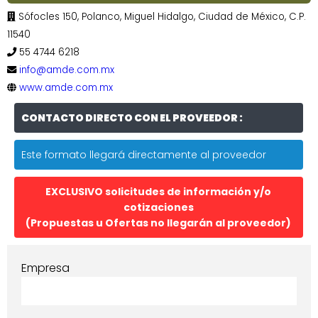
Sófocles 150, Polanco, Miguel Hidalgo, Ciudad de México, C.P.
11540
55 4744 6218
info@amde.com.mx
www.amde.com.mx
CONTACTO DIRECTO CON EL PROVEEDOR :
Este formato llegará directamente al proveedor
EXCLUSIVO solicitudes de información y/o
cotizaciones
(Propuestas u Ofertas no llegarán al proveedor)
Empresa