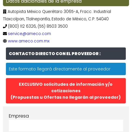
Datos adicionales de la empresa
Autopista México Querétaro 3065-A, Fracc. Industrial
Tlaxcolpan, Tlalnepantla, Estado de México, C.P. 54040
(800) 112 6326, (55) 8503 3500
service@ameco.com
www.ameco.com.mx
CONTACTO DIRECTO CON EL PROVEEDOR :
Este formato llegará directamente al proveedor
EXCLUSIVO solicitudes de información y/o
cotizaciones
(Propuestas u Ofertas no llegarán al proveedor)
Empresa