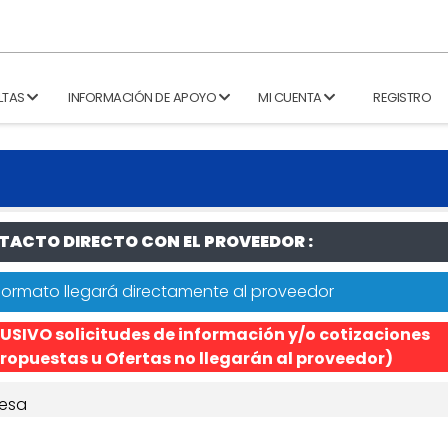
LTAS
INFORMACIÓN DE APOYO
MI CUENTA
REGISTRO
ACTO DIRECTO CON EL PROVEEDOR :
formato llegará directamente al proveedor
USIVO solicitudes de información y/o cotizaciones
ropuestas u Ofertas no llegarán al proveedor)
esa