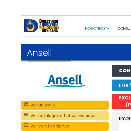
NOSOTROS
CONSU
Ansell
CONT
Este 
EXCL
(P
Ver anuncio
Ver catálogos o fichas técnicas
Empr
Ver certificaciones