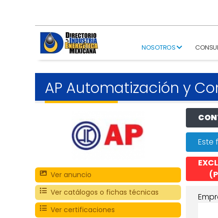
NOSOTROS
CONSU
AP Automatización y Cont
CONT
Este 
EXCL
(P
Ver anuncio
Ver catálogos o fichas técnicas
Empr
Ver certificaciones