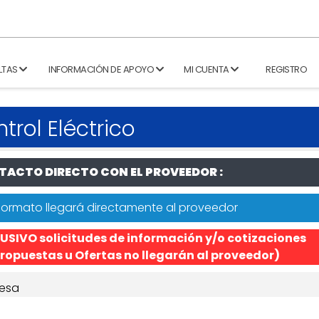
LTAS
INFORMACIÓN DE APOYO
MI CUENTA
REGISTRO
rol Eléctrico
ACTO DIRECTO CON EL PROVEEDOR :
formato llegará directamente al proveedor
USIVO solicitudes de información y/o cotizaciones
ropuestas u Ofertas no llegarán al proveedor)
esa