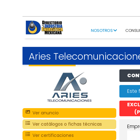
NOSOTROS
CONSU
Aries Telecomunicacion
CONT
Este 
EXCL
(P
Ver anuncio
Ver catálogos o fichas técnicas
Empr
Ver certificaciones