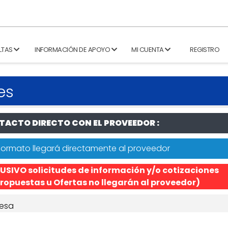
LTAS
INFORMACIÓN DE APOYO
MI CUENTA
REGISTRO
es
ACTO DIRECTO CON EL PROVEEDOR :
formato llegará directamente al proveedor
USIVO solicitudes de información y/o cotizaciones
ropuestas u Ofertas no llegarán al proveedor)
esa