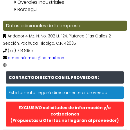
Overoles industriales
Borcegui
Datos adicionales de la empresa
Andador 4 Mz. N, No. 302 Lt. 124, Plutarco Elías Calles 2ª
Sección, Pachuca, Hidalgo, C.P. 42035
(771) 718 8185
armouniformes@hotmail.com
CONTACTO DIRECTO CON EL PROVEEDOR :
Este formato llegará directamente al proveedor
EXCLUSIVO solicitudes de información y/o
cotizaciones
(Propuestas u Ofertas no llegarán al proveedor)