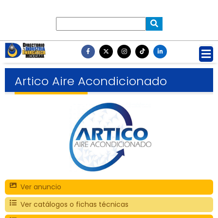
Artico Aire Acondicionado
Ver anuncio
Ver catálogos o fichas técnicas