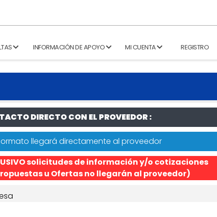
LTAS
INFORMACIÓN DE APOYO
MI CUENTA
REGISTRO
ACTO DIRECTO CON EL PROVEEDOR :
formato llegará directamente al proveedor
USIVO solicitudes de información y/o cotizaciones
ropuestas u Ofertas no llegarán al proveedor)
esa