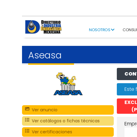
NOSOTROS
CONSU
Aseasa
CONT
Este 
EXCL
(P
Ver anuncio
Ver catálogos o fichas técnicas
Empr
Ver certificaciones