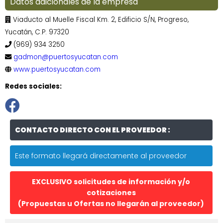
Datos adicionales de la empresa
Viaducto al Muelle Fiscal Km. 2, Edificio S/N, Progreso,
Yucatán, C.P. 97320
(969) 934 3250
gadmon@puertosyucatan.com
www.puertosyucatan.com
Redes sociales:
CONTACTO DIRECTO CON EL PROVEEDOR :
Este formato llegará directamente al proveedor
EXCLUSIVO solicitudes de información y/o
cotizaciones
(Propuestas u Ofertas no llegarán al proveedor)