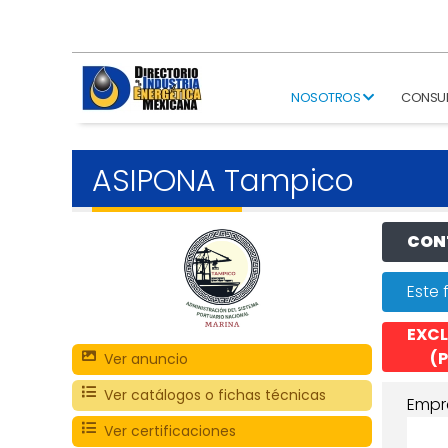
NOSOTROS
CONSU
ASIPONA Tampico
CONT
Este 
EXCL
(P
Ver anuncio
Ver catálogos o fichas técnicas
Empr
Ver certificaciones