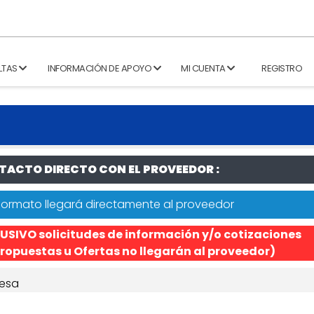
LTAS
INFORMACIÓN DE APOYO
MI CUENTA
REGISTRO
ACTO DIRECTO CON EL PROVEEDOR :
formato llegará directamente al proveedor
USIVO solicitudes de información y/o cotizaciones
ropuestas u Ofertas no llegarán al proveedor)
esa