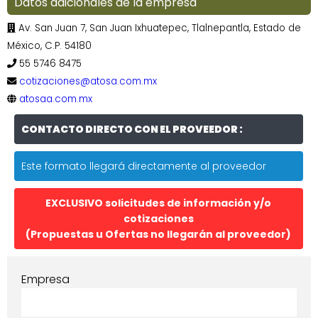
Datos adicionales de la empresa
Av. San Juan 7, San Juan Ixhuatepec, Tlalnepantla, Estado de
México, C.P. 54180
55 5746 8475
cotizaciones@atosa.com.mx
atosaa.com.mx
CONTACTO DIRECTO CON EL PROVEEDOR :
Este formato llegará directamente al proveedor
EXCLUSIVO solicitudes de información y/o
cotizaciones
(Propuestas u Ofertas no llegarán al proveedor)
Empresa