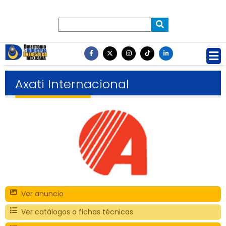
Axati Internacional
Ver anuncio
Ver catálogos o fichas técnicas