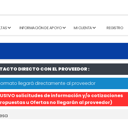
LTAS
INFORMACIÓN DE APOYO
MI CUENTA
REGISTRO
ACTO DIRECTO CON EL PROVEEDOR :
formato llegará directamente al proveedor
USIVO solicitudes de información y/o cotizaciones
ropuestas u Ofertas no llegarán al proveedor)
esa