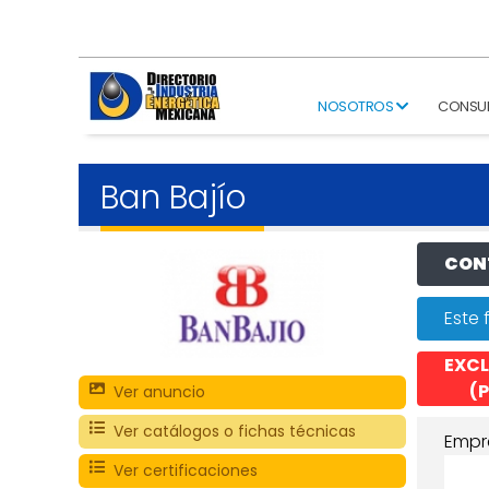
NOSOTROS
CONSU
Ban Bajío
CONT
Este 
EXCL
(P
Ver anuncio
Ver catálogos o fichas técnicas
Empr
Ver certificaciones