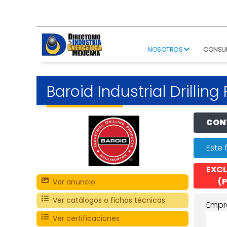
NOSOTROS
CONSU
Baroid Industrial Drilling
CONT
Este 
EXCL
(P
Ver anuncio
Ver catálogos o fichas técnicas
Empr
Ver certificaciones