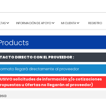
LTAS
INFORMACIÓN DE APOYO
MI CUENTA
REGISTRO
 Products
ACTO DIRECTO CON EL PROVEEDOR :
formato llegará directamente al proveedor
USIVO solicitudes de información y/o cotizaciones
ropuestas u Ofertas no llegarán al proveedor)
esa