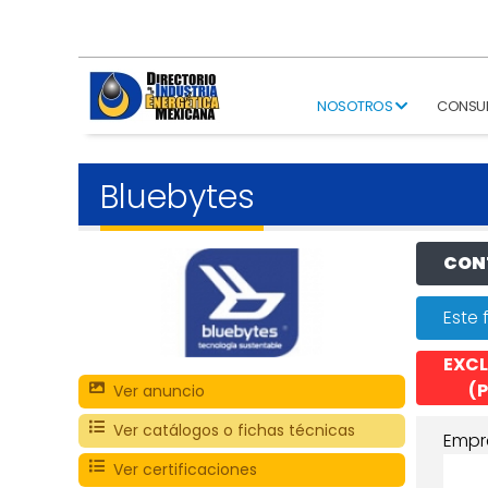
NOSOTROS
CONSU
Bluebytes
CONT
Este 
EXCL
(P
Ver anuncio
Ver catálogos o fichas técnicas
Empr
Ver certificaciones