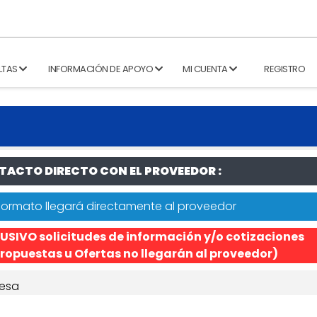
LTAS
INFORMACIÓN DE APOYO
MI CUENTA
REGISTRO
ACTO DIRECTO CON EL PROVEEDOR :
formato llegará directamente al proveedor
USIVO solicitudes de información y/o cotizaciones
ropuestas u Ofertas no llegarán al proveedor)
esa