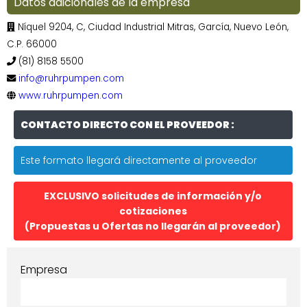
Datos adicionales de la empresa
Níquel 9204, C, Ciudad Industrial Mitras, García, Nuevo León,
C.P. 66000
(81) 8158 5500
info@ruhrpumpen.com
www.ruhrpumpen.com
CONTACTO DIRECTO CON EL PROVEEDOR :
Este formato llegará directamente al proveedor
EXCLUSIVO solicitudes de información y/o
cotizaciones
(Propuestas u Ofertas no llegarán al proveedor)
Empresa