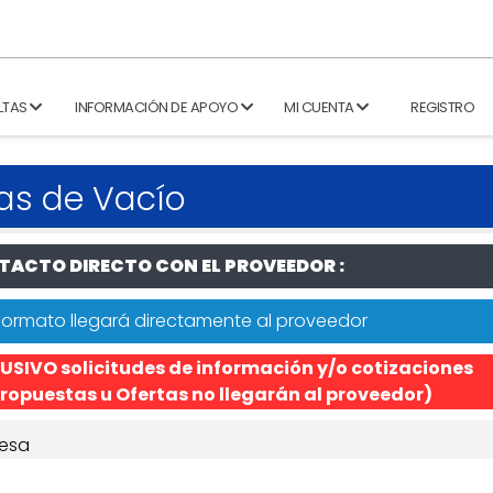
LTAS
INFORMACIÓN DE APOYO
MI CUENTA
REGISTRO
as de Vacío
ACTO DIRECTO CON EL PROVEEDOR :
formato llegará directamente al proveedor
USIVO solicitudes de información y/o cotizaciones
ropuestas u Ofertas no llegarán al proveedor)
esa