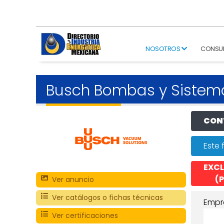
NOSOTROS
CONSU
Busch Bombas y Sistem
CONT
Este 
EXCL
(P
Ver anuncio
Ver catálogos o fichas técnicas
Empr
Ver certificaciones