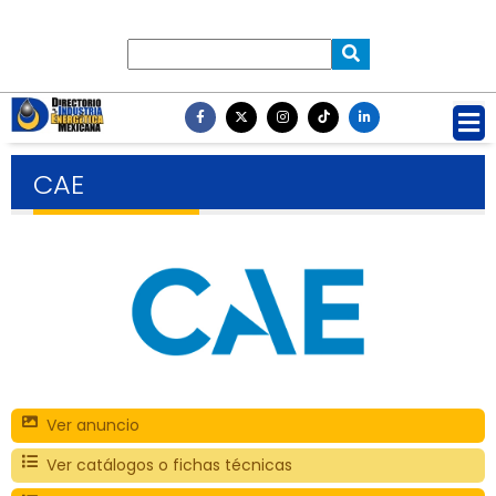
CAE
Ver anuncio
Ver catálogos o fichas técnicas