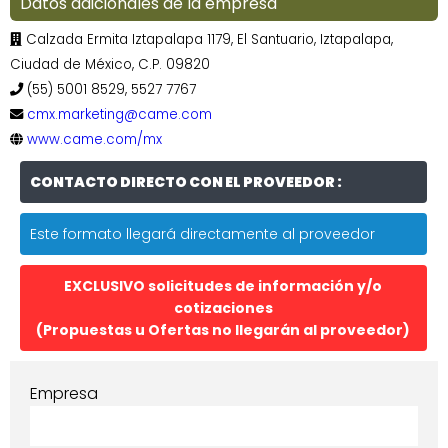
Datos adicionales de la empresa
Calzada Ermita Iztapalapa 1179, El Santuario, Iztapalapa,
Ciudad de México, C.P. 09820
(55) 5001 8529, 5527 7767
cmx.marketing@came.com
www.came.com/mx
CONTACTO DIRECTO CON EL PROVEEDOR :
Este formato llegará directamente al proveedor
EXCLUSIVO solicitudes de información y/o
cotizaciones
(Propuestas u Ofertas no llegarán al proveedor)
Empresa