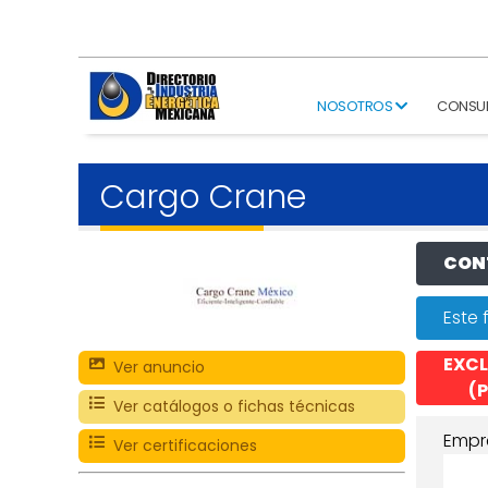
NOSOTROS
CONSU
Cargo Crane
CONT
Este 
EXCL
Ver anuncio
(P
Ver catálogos o fichas técnicas
Empr
Ver certificaciones