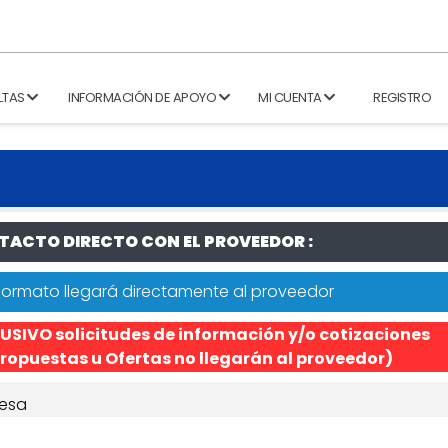
LTAS
INFORMACIÓN DE APOYO
MI CUENTA
REGISTRO
ACTO DIRECTO CON EL PROVEEDOR :
formato llegará directamente al proveedor
USIVO solicitudes de información y/o cotizaciones
ropuestas u Ofertas no llegarán al proveedor)
esa