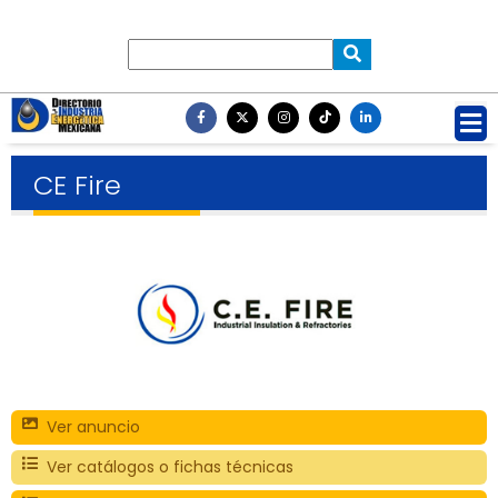
CE Fire
Ver anuncio
Ver catálogos o fichas técnicas