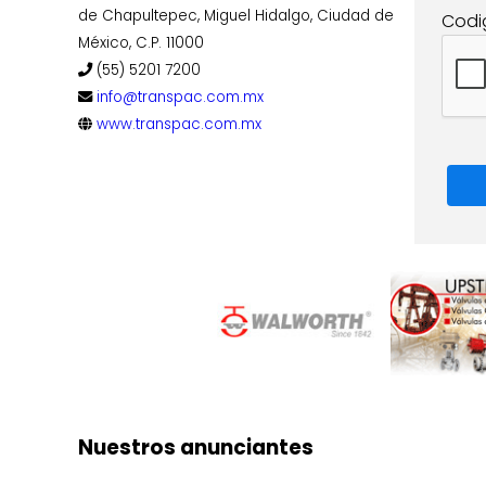
de Chapultepec, Miguel Hidalgo, Ciudad de
Codi
México, C.P. 11000
(55) 5201 7200
info@transpac.com.mx
www.transpac.com.mx
Nuestros anunciantes