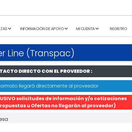
LTAS
INFORMACIÓN DE APOYO
MI CUENTA
REGISTRO
r Line (Transpac)
ACTO DIRECTO CON EL PROVEEDOR :
formato llegará directamente al proveedor
USIVO solicitudes de información y/o cotizaciones
ropuestas u Ofertas no llegarán al proveedor)
esa