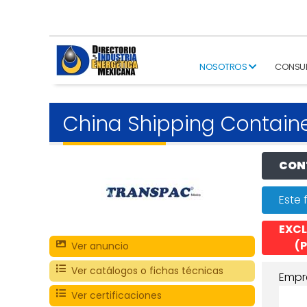
NOSOTROS
CONSU
China Shipping Containe
CONT
Este 
EXCL
(P
Ver anuncio
Ver catálogos o fichas técnicas
Empr
Ver certificaciones