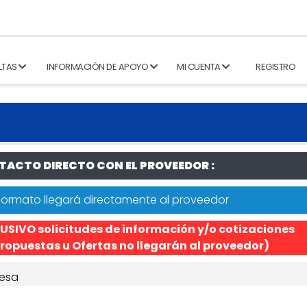
LTAS
INFORMACIÓN DE APOYO
MI CUENTA
REGISTRO
ACTO DIRECTO CON EL PROVEEDOR :
formato llegará directamente al proveedor
USIVO solicitudes de información y/o cotizaciones
ropuestas u Ofertas no llegarán al proveedor)
esa