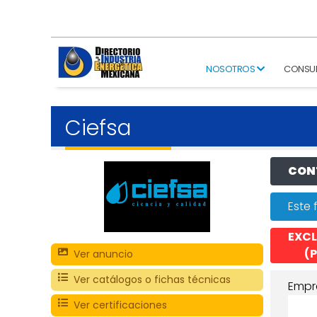
NOSOTROS
CONSU
Ciefsa
CONT
Este 
EXCL
(P
Ver anuncio
Ver catálogos o fichas técnicas
Empr
Ver certificaciones