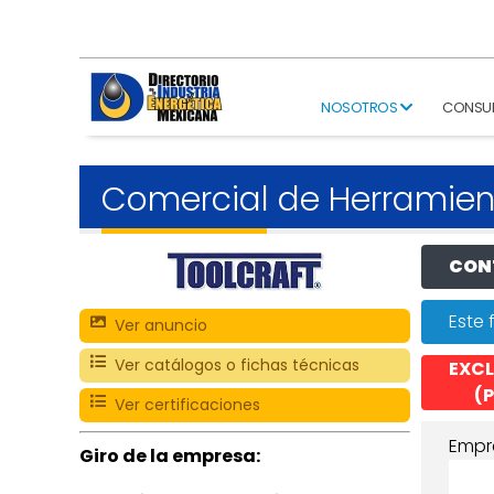
NOSOTROS
CONSU
Comercial de Herramien
CONT
Este 
Ver anuncio
Ver catálogos o fichas técnicas
EXCL
(P
Ver certificaciones
Empr
Giro de la empresa: