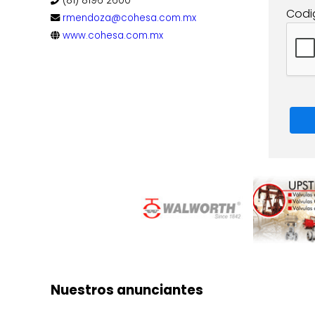
(81) 8196 2600
Codi
rmendoza@cohesa.com.mx
www.cohesa.com.mx
Nuestros anunciantes