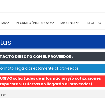
LTAS
INFORMACIÓN DE APOYO
MI CUENTA
REGISTRO
tas
ACTO DIRECTO CON EL PROVEEDOR :
formato llegará directamente al proveedor
USIVO solicitudes de información y/o cotizaciones
ropuestas u Ofertas no llegarán al proveedor)
esa