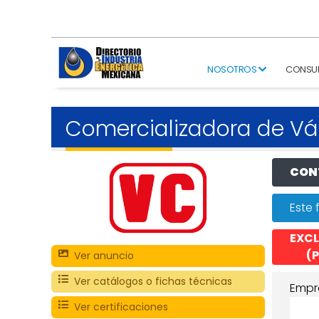
NOSOTROS
CONSU
Comercializadora de Vá
CONT
Este 
EXCL
(P
Ver anuncio
Ver catálogos o fichas técnicas
Empr
Ver certificaciones