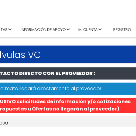
LTAS
INFORMACIÓN DE APOYO
MI CUENTA
REGISTRO
lvulas VC
ACTO DIRECTO CON EL PROVEEDOR :
formato llegará directamente al proveedor
USIVO solicitudes de información y/o cotizaciones
ropuestas u Ofertas no llegarán al proveedor)
esa