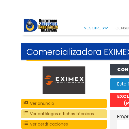
NOSOTROS
CONSU
Comercializadora EXIME
CONT
Este 
EXCL
(P
Ver anuncio
Ver catálogos o fichas técnicas
Empr
Ver certificaciones