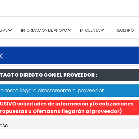
LTAS
INFORMACIÓN DE APOYO
MI CUENTA
REGISTRO
X
ACTO DIRECTO CON EL PROVEEDOR :
formato llegará directamente al proveedor
USIVO solicitudes de información y/o cotizaciones
ropuestas u Ofertas no llegarán al proveedor)
esa