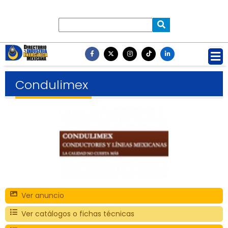
Condulimex
Ver anuncio
Ver catálogos o fichas técnicas