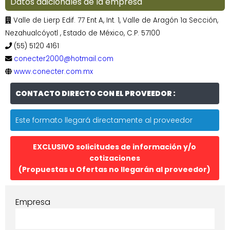
Datos adicionales de la empresa
Valle de Lierp Edif. 77 Ent A, Int. 1, Valle de Aragón 1a Sección,
Nezahualcóyotl , Estado de México, C.P. 57100
(55) 5120 4161
conecter2000@hotmail.com
www.conecter.com.mx
CONTACTO DIRECTO CON EL PROVEEDOR :
Este formato llegará directamente al proveedor
EXCLUSIVO solicitudes de información y/o
cotizaciones
(Propuestas u Ofertas no llegarán al proveedor)
Empresa