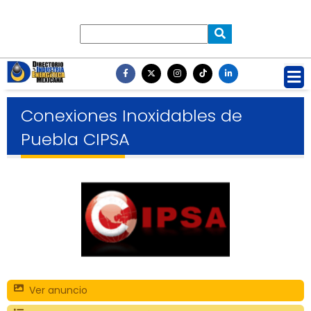
Conexiones Inoxidables de
Puebla CIPSA
Ver anuncio