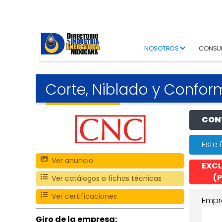
NOSOTROS
CONSU
Corte, Niblado y Confo
CONT
Este 
Ver anuncio
EXCL
(P
Ver catálogos o fichas técnicas
Ver certificaciones
Empr
Giro de la empresa: