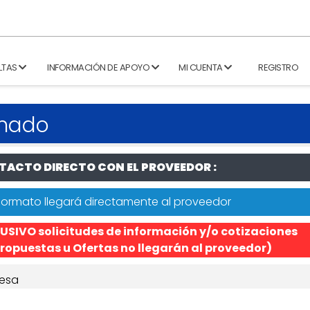
LTAS
INFORMACIÓN DE APOYO
MI CUENTA
REGISTRO
rmado
ACTO DIRECTO CON EL PROVEEDOR :
formato llegará directamente al proveedor
USIVO solicitudes de información y/o cotizaciones
ropuestas u Ofertas no llegarán al proveedor)
esa