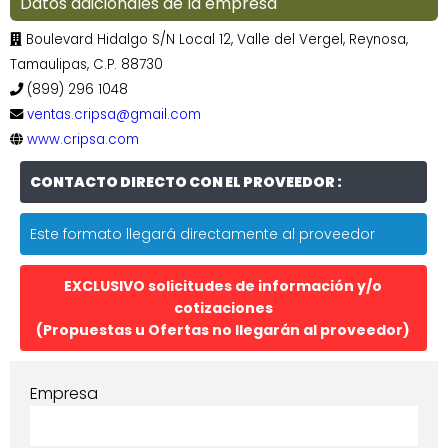
Datos adicionales de la empresa
Boulevard Hidalgo S/N Local 12, Valle del Vergel, Reynosa,
Tamaulipas, C.P. 88730
(899) 296 1048
ventas.cripsa@gmail.com
www.cripsa.com
CONTACTO DIRECTO CON EL PROVEEDOR :
Este formato llegará directamente al proveedor
EXCLUSIVO solicitudes de información y/o
cotizaciones
(Propuestas u Ofertas no llegarán al proveedor)
Empresa