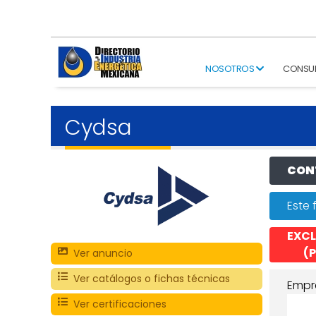
NOSOTROS
CONSU
Cydsa
CONT
Este 
EXCL
(P
Ver anuncio
Ver catálogos o fichas técnicas
Empr
Ver certificaciones