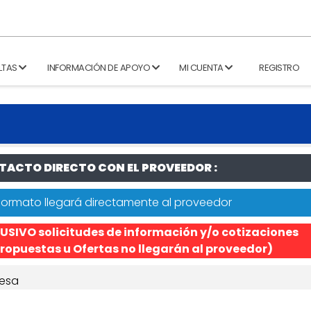
LTAS
INFORMACIÓN DE APOYO
MI CUENTA
REGISTRO
ACTO DIRECTO CON EL PROVEEDOR :
formato llegará directamente al proveedor
USIVO solicitudes de información y/o cotizaciones
ropuestas u Ofertas no llegarán al proveedor)
esa