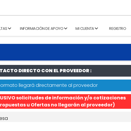
LTAS
INFORMACIÓN DE APOYO
MI CUENTA
REGISTRO
ACTO DIRECTO CON EL PROVEEDOR :
formato llegará directamente al proveedor
USIVO solicitudes de información y/o cotizaciones
ropuestas u Ofertas no llegarán al proveedor)
esa