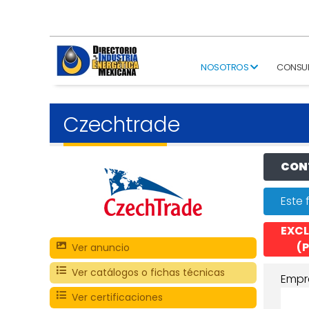
NOSOTROS
CONSU
Czechtrade
CONT
Este 
EXCL
(P
Ver anuncio
Ver catálogos o fichas técnicas
Empr
Ver certificaciones