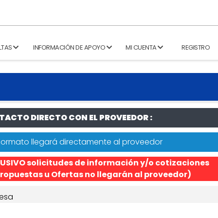
LTAS
INFORMACIÓN DE APOYO
MI CUENTA
REGISTRO
ACTO DIRECTO CON EL PROVEEDOR :
formato llegará directamente al proveedor
USIVO solicitudes de información y/o cotizaciones
ropuestas u Ofertas no llegarán al proveedor)
esa