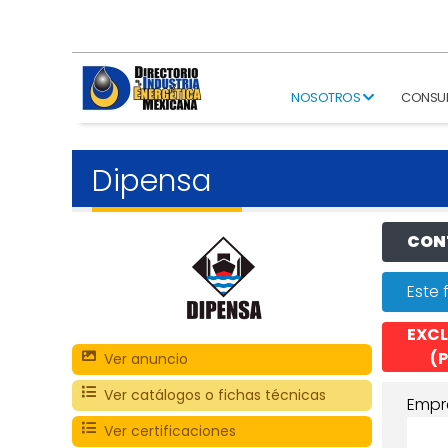
NOSOTROS
CONSU
Dipensa
CONT
Este 
EXCL
(P
Ver anuncio
Ver catálogos o fichas técnicas
Empr
Ver certificaciones