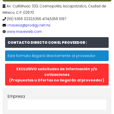
Av. Cuitláhuac 333, Cosmopolita, Azcapotzalco, Ciudad de
México, C.P. 02670
(55) 5356 0232,5356 4174,5356 5197
i.mavesa@prodigy.net.mx
www.maveweb.com
CONTACTO DIRECTO CON EL PROVEEDOR :
Este formato llegará directamente al proveedor
EXCLUSIVO solicitudes de información y/o
cotizaciones
(Propuestas u Ofertas no llegarán al proveedor)
Empresa