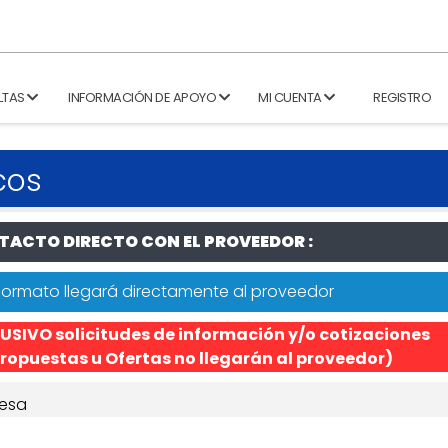
LTAS
INFORMACIÓN DE APOYO
MI CUENTA
REGISTRO
cos
ACTO DIRECTO CON EL PROVEEDOR :
formato llegará directamente al proveedor
USIVO solicitudes de información y/o cotizaciones
ropuestas u Ofertas no llegarán al proveedor)
esa