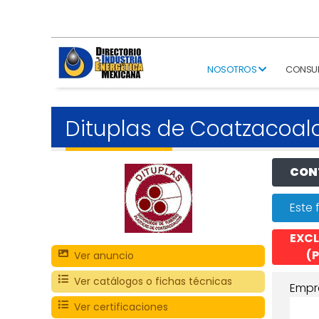
NOSOTROS
CONSU
Dituplas de Coatzacoal
CONT
Este 
EXCL
(P
Ver anuncio
Ver catálogos o fichas técnicas
Empr
Ver certificaciones