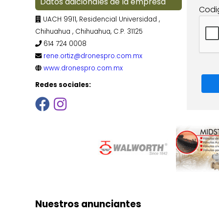
Datos adicionales de la empresa
Codi
UACH 9911, Residencial Universidad ,
Chihuahua , Chihuahua, C.P. 31125
614 724 0008
rene.ortiz@dronespro.com.mx
www.dronespro.com.mx
Redes sociales:
Nuestros anunciantes