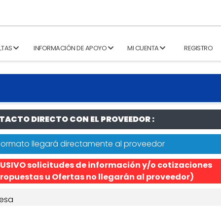
LTAS
INFORMACIÓN DE APOYO
MI CUENTA
REGISTRO
ACTO DIRECTO CON EL PROVEEDOR :
formato llegará directamente al proveedor
USIVO solicitudes de información y/o cotizaciones
ropuestas u Ofertas no llegarán al proveedor)
esa