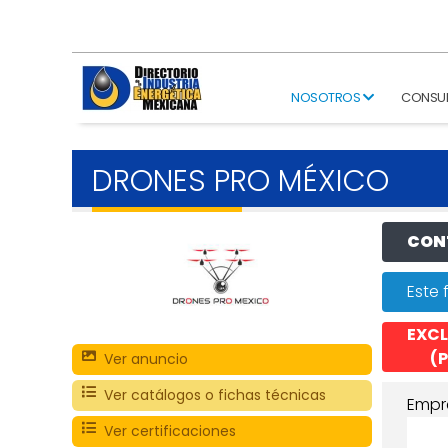
NOSOTROS
CONSU
DRONES PRO MÉXICO
CONT
Este 
EXCL
(P
Ver anuncio
Ver catálogos o fichas técnicas
Empr
Ver certificaciones