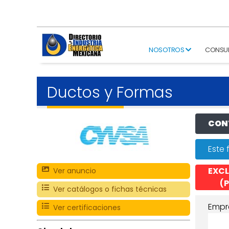
NOSOTROS
CONSU
Ductos y Formas
CONT
Este 
EXCL
Ver anuncio
(P
Ver catálogos o fichas técnicas
Empr
Ver certificaciones