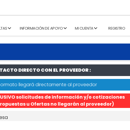
LTAS
INFORMACIÓN DE APOYO
MI CUENTA
REGISTRO
ACTO DIRECTO CON EL PROVEEDOR :
formato llegará directamente al proveedor
USIVO solicitudes de información y/o cotizaciones
ropuestas u Ofertas no llegarán al proveedor)
esa