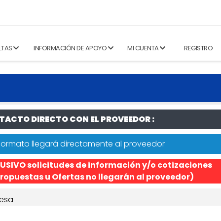
LTAS
INFORMACIÓN DE APOYO
MI CUENTA
REGISTRO
ACTO DIRECTO CON EL PROVEEDOR :
formato llegará directamente al proveedor
USIVO solicitudes de información y/o cotizaciones
ropuestas u Ofertas no llegarán al proveedor)
esa