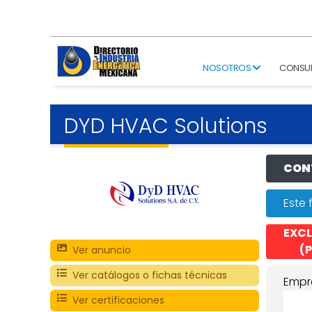
NOSOTROS
CONSU
DYD HVAC Solutions
CONT
Este 
EXCL
(P
Ver anuncio
Ver catálogos o fichas técnicas
Empr
Ver certificaciones