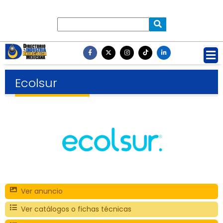
Ecolsur
Ver anuncio
Ver catálogos o fichas técnicas